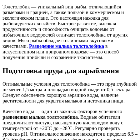
Толстолобик — уникальный вид рыбы, отличающийся
размерами и грацией, а также пользой в коммерческом и
экологическом плане. Это настоящая находка для
рыбоводческих хозяйств. Быстрое развитие, высокая
продуктивность и способность очищать водоемы от
избыточных водорослей отличает толстолобика от других
видов. Мясо рыбы обладает отличными вкусовыми
качествами.
Разведение малька толстолобика
в
искусственном или природном водоеме — это способ
получения прибыли и сохранение экосистемы.
Подготовка пруда для зарыбления
Оптимальные условия для толстолобика — это пруд глубиной
не менее 1,5 метра и площадью водной глади от 0,5 гектара.
Следует обеспечить хорошую аэрацию воды, наличие
растительности для укрытия мальков и источника пищи.
Качество воды — один из важных факторов успешного
разведения малька толстолобика
. Водные обитатели
предпочитают чистую, насыщенную кислородом воду с
температурой от +20˚С до +28˚С. Регулярно проверять
уровень pH. Оптимальное значение находится в пределах 6,5 –
8,5. Необходимо предусмотреть фильтрацию и аэрацию