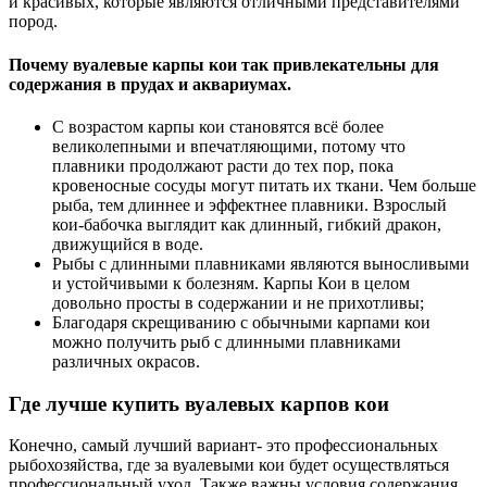
и красивых, которые являются отличными представителями
пород.
Почему вуалевые карпы кои так привлекательны для
содержания в прудах и аквариумах.
С возрастом карпы кои становятся всё более
великолепными и впечатляющими, потому что
плавники продолжают расти до тех пор, пока
кровеносные сосуды могут питать их ткани. Чем больше
рыба, тем длиннее и эффектнее плавники. Взрослый
кои-бабочка выглядит как длинный, гибкий дракон,
движущийся в воде.
Рыбы с длинными плавниками являются выносливыми
и устойчивыми к болезням. Карпы Кои в целом
довольно просты в содержании и не прихотливы;
Благодаря скрещиванию с обычными карпами кои
можно получить рыб с длинными плавниками
различных окрасов.
Где лучше купить вуалевых карпов кои
Конечно, самый лучший вариант- это профессиональных
рыбохозяйства, где за вуалевыми кои будет осуществляться
профессиональный уход. Также важны условия содержания