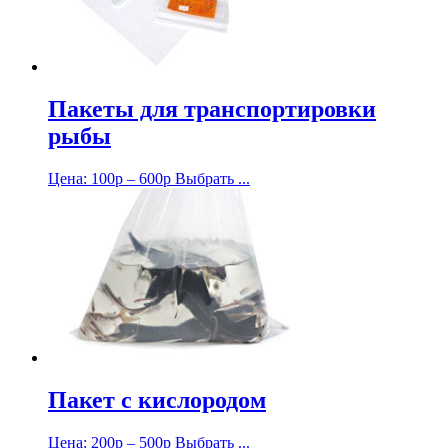
Пакеты для транспортировки
рыбы
Цена:
100
р
–
600
р
Выбрать ...
Пакет с кислородом
Цена:
200
р
–
500
р
Выбрать ...