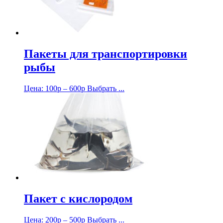
Пакеты для транспортировки
рыбы
Цена:
100
р
–
600
р
Выбрать ...
Пакет с кислородом
Цена:
200
р
–
500
р
Выбрать ...